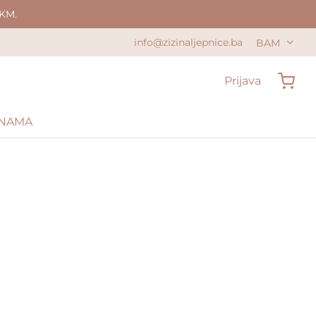
KM.
info@zizinaljepnice.ba
BAM
Prijava
 NAMA