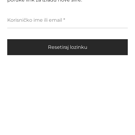
Obavezno
Korisničko ime ili email
*
Resetiraj lozinku