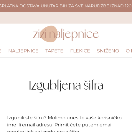
SPLATNA DOSTAVA UNUTAR BIH ZA SVE NARUDŹBE IZNAD 120
E
NALJEPNICE
TAPETE
FLEKICE
SNIŽENO
O
Izgubljena šifra
Izgubili ste šifru? Molimo unesite vaše korisničko
ime ili email adresu. Primit ćete putem email
poruke link za izradu nove šifre.