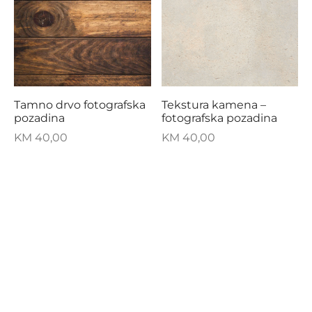
Tamno drvo fotografska
Tekstura kamena –
pozadina
fotografska pozadina
KM
40,00
KM
40,00
ZIZI NALJEPNICE
FILTER BY CATEGORY
Fotografske pozadine
NAŠA PRIČA
PODRŠKA
FILTER BY COLOR