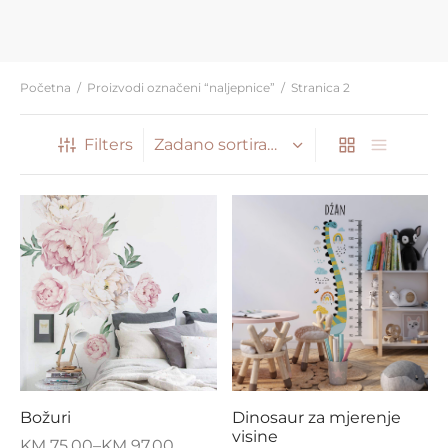
Početna
/
Proizvodi označeni “naljepnice”
/
Stranica 2
Filters
Božuri
Dinosaur za mjerenje
visine
KM
75,00
–
KM
97,00