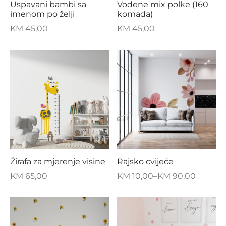
Uspavani bambi sa
Vodene mix polke (160
imenom po želji
komada)
KM
45,00
KM
45,00
Žirafa za mjerenje visine
Rajsko cvijeće
KM
65,00
KM
10,00
–
KM
90,00