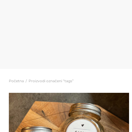
Početna
/
Proizvodi označeni “tags”