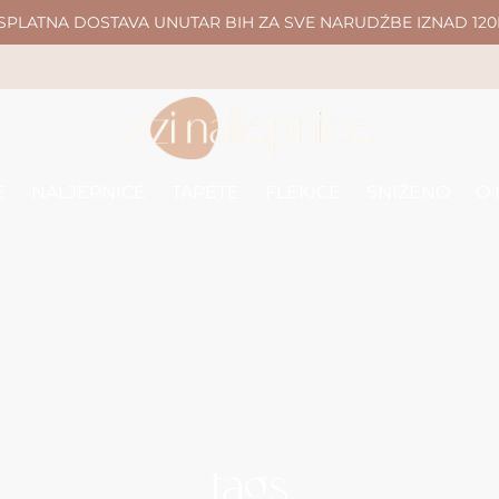
SPLATNA DOSTAVA UNUTAR BIH ZA SVE NARUDŹBE IZNAD 120
E
NALJEPNICE
TAPETE
FLEKICE
SNIŽENO
O
tags