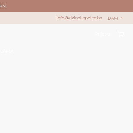
KM.
info@zizinaljepnice.ba
BAM
Prijava
 NAMA