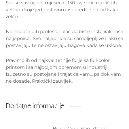
Set se sastoji od mjeseca i 150 zvjezdica različitih
veličina koje jednostavno rasporedite na zid kako
želite.
Ne morate biti profesionalac da biste instalirali naše
naljepnice.
Sve naljepnice su samoljepljiv
e i lako se
postavljaju te ne ostavljaju tragove kada se uklone.
Pravimo ih od najkvalitetnije folije sa full-color
printom i sa najboljom opremom u industriji.
Izuzetno su postojane i trajat će vam… pa dok vam
ne dosade. Praktički zauvijek.
Dodatne informacije
Bijelo, Crno, Sivo, Zlatno,