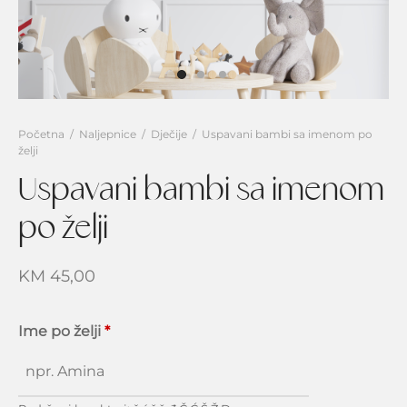
i za cijeli zid
 i vintage
zvodi
ječake
e svijeta
g
jevojčice
rice
e svijeta
traktne
Početna
/
Naljepnice
/
Dječije
/
Uspavani bambi sa imenom po
želji
ilice visine
Uspavani bambi sa imenom
vni boravak
po želji
nja i trpezarija
KM
45,00
vaća soba
Ime po želji
*