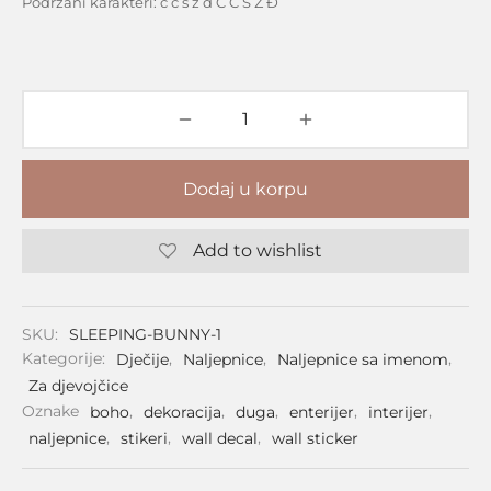
Podržani karakteri: č ć š ž đ Č Ć Š Ž Đ
Dodaj u korpu
Add to wishlist
SKU:
SLEEPING-BUNNY-1
Kategorije:
Dječije
,
Naljepnice
,
Naljepnice sa imenom
,
Za djevojčice
Oznake
boho
,
dekoracija
,
duga
,
enterijer
,
interijer
,
naljepnice
,
stikeri
,
wall decal
,
wall sticker