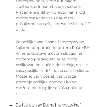
Hercegovine šaljemo kurirskom
službom, odnosno brzom poštom.
Plaćanje je prilikom preuzimanja. Od
momenta kada vašu narudžbu
pošaljemo, na vašoj adresu će biti za 1-2
dana.
Za pošiljke van Bosne i Hercegovine,
šaljemo preporučeno putem Pošte BH.
Vrijeme dostave u ovom slučaju ne
možemo predvidjeti jer se može
razlikovati od slučaja do slučaja, da li je
vaša pošiljka zadržana na carini i slično.
Možemo vam poslati vaš broj za
praćenje pošiljke pomoću kojeg
možete pratiti gdje se vaša pošiljka
nalazi.
Da li šaljete van Bosne i Hercegovine?