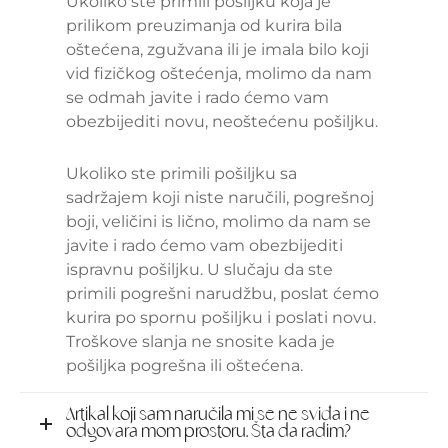
Ukoliko ste primili pošiljku koja je
prilikom preuzimanja od kurira bila
oštećena, zgužvana ili je imala bilo koji
vid fizičkog oštećenja, molimo da nam
se odmah javite i rado ćemo vam
obezbijediti novu, neoštećenu pošiljku.
Ukoliko ste primili pošiljku sa
sadržajem koji niste naručili, pogrešnoj
boji, veličini is lično, molimo da nam se
javite i rado ćemo vam obezbijediti
ispravnu pošiljku. U slučaju da ste
primili pogrešni narudžbu, poslat ćemo
kurira po spornu pošiljku i poslati novu.
Troškove slanja ne snosite kada je
pošiljka pogrešna ili oštećena.
Artikal koji sam naručila mi se ne sviđa i ne
odgovara mom prostoru. Šta da radim?