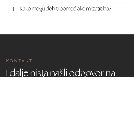
Kako mogu dobiti pomoć ako mi zatreba?
KONTAKT
I dalje nista našli odgovor na
vaše pitanje?
Piši nam