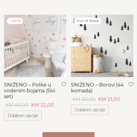
-
20
%
Out of Stock
SNIŽENO – Polke u
SNIŽENO – Borovi (44
vodenim bojama (Sivi
komada)
set)
Original
Current
KM
30,00
KM
21,00
Original
Current
KM
40,00
KM
32,00
price
price
Odaberi opcije
price
price
was:
is:
Odaberi opcije
was:
is:
KM 30,00.
KM 21,00.
KM 40,00.
KM 32,00.