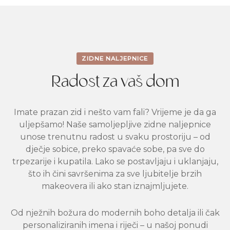
ZIDNE NALJEPNICE
Radost za vaš dom
Imate prazan zid i nešto vam fali? Vrijeme je da ga
uljepšamo! Naše samoljepljive zidne naljepnice
unose trenutnu radost u svaku prostoriju – od
dječje sobice, preko spavaće sobe, pa sve do
trpezarije i kupatila. Lako se postavljaju i uklanjaju,
što ih čini savršenima za sve ljubitelje brzih
makeovera ili ako stan iznajmljujete.
Od nježnih božura do modernih boho detalja ili čak
personaliziranih imena i riječi – u našoj ponudi