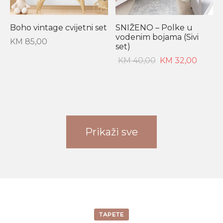
SNIŽENO – Polke u
Boho vintage cvijetni set
vodenim bojama (Sivi
KM
85,00
set)
Original
Current
KM
40,00
KM
32,00
price
price
was:
is:
KM 40,00.
KM 32,00.
Prikaži sve
TAPETE