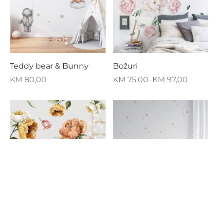
Teddy bear & Bunny
Božuri
KM
80,00
KM
75,00
–
KM
97,00
FILTER BY CATEGORY
Poljsko cvijeće
Zvjezdice u tehnici
Dekoracije
vodenih boja (180