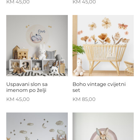
KM
45,00
KM
45,00
Uspavani slon sa
Boho vintage cvijetni
imenom po želji
set
KM
45,00
KM
85,00