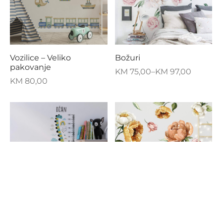
Vozilice – Veliko
Božuri
pakovanje
KM
75,00
–
KM
97,00
KM
80,00
FILTER BY CATEGORY
Dinosaur za mjerenje
Poljsko cvijeće
Naljepnice
visine