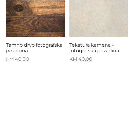
Tamno drvo fotografska
Tekstura kamena –
pozadina
fotografska pozadina
KM
40,00
KM
40,00
ZIZI NALJEPNICE
FILTER BY CATEGORY
Fotografske pozadine
NAŠA PRIČA
PODRŠKA
FILTER BY COLOR