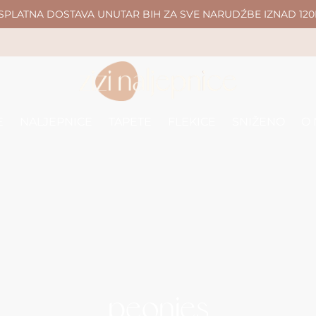
SPLATNA DOSTAVA UNUTAR BIH ZA SVE NARUDŹBE IZNAD 120
E
NALJEPNICE
TAPETE
FLEKICE
SNIŽENO
O
peonies