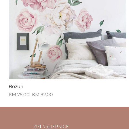
Božuri
KM
75,00
–
KM
97,00
ZIZI NALJEPNICE