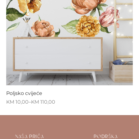
Poljsko cvijeće
KM
10,00
–
KM
110,00
NAŠA PRIČA
PODRŠKA