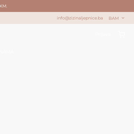
KM.
info@zizinaljepnice.ba
BAM
Prijava
 NAMA