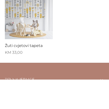
Žuti cvjetovi tapeta
KM
33,00
ZIZI NALJEPNICE
NAŠA PRIČA
PODRŠKA
FILTER BY CATEGORY