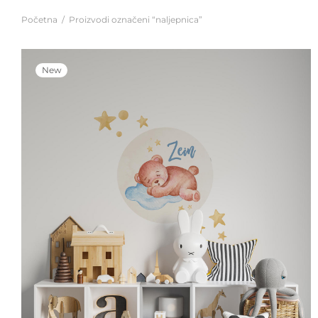
Početna
/
Proizvodi označeni “naljepnica”
New