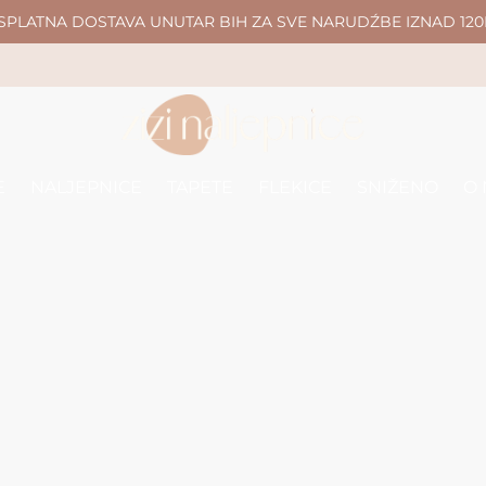
SPLATNA DOSTAVA UNUTAR BIH ZA SVE NARUDŹBE IZNAD 120
E
NALJEPNICE
TAPETE
FLEKICE
SNIŽENO
O