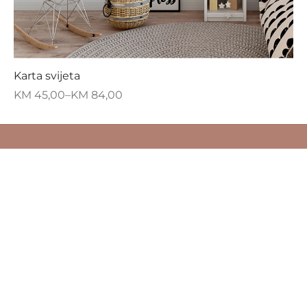
Karta svijeta
KM
45,00
–
KM
84,00
NAŠA PRIČA
PODRŠKA
O nama
Pitanja i odgovori
Kontakt
Odredbe i uvjeti 
eg
Često postavljana pitanja
Sigurnost plaćanj
ti.
Blog
Politika privatnost
id