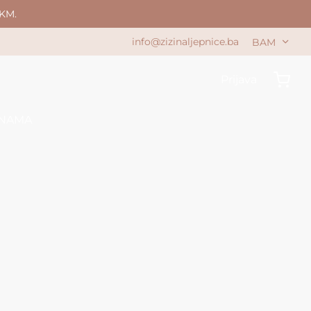
KM.
info@zizinaljepnice.ba
BAM
Prijava
 NAMA