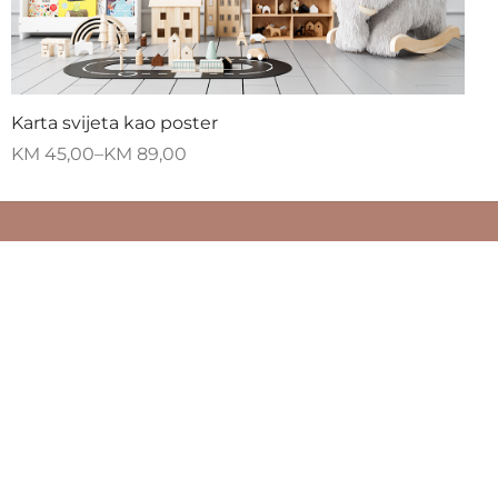
Karta svijeta kao poster
KM
45,00
–
KM
89,00
ZAPRATITE NAS
kupovine
a
i