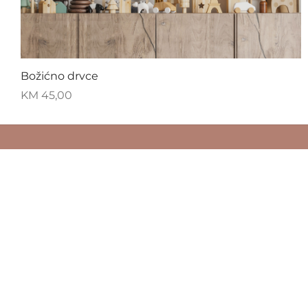
Božićno drvce
KM
45,00
ZIZI NALJEPNICE
Ovo su dekoracije sa velikim izborom
modernih i vintage dizajnova koje ćete
voljeti na vašim zidovma, u dječijoj sobi,
dnevnom boravku ili bilo kojem kutu vaš
doma kojem treba osvježenje i malo rados
Već 14 godina uljepšavamo svijet. Zid po z