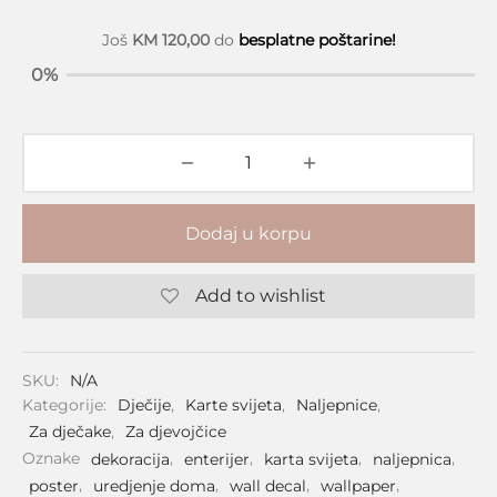
Još
KM
120,00
do
besplatne poštarine!
0%
Dodaj u korpu
Add to wishlist
SKU:
N/A
Kategorije:
Dječije
,
Karte svijeta
,
Naljepnice
,
Za dječake
,
Za djevojčice
Oznake
dekoracija
,
enterijer
,
karta svijeta
,
naljepnica
,
poster
,
uredjenje doma
,
wall decal
,
wallpaper
,