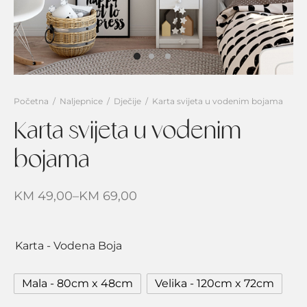
i za cijeli zid
 i vintage
zvodi
ječake
e svijeta
g
jevojčice
rice
e svijeta
traktne
Početna
/
Naljepnice
/
Dječije
/
Karta svijeta u vodenim bojama
Karta svijeta u vodenim
ilice visine
bojama
vni boravak
nja i trpezarija
KM
49,00
–
KM
69,00
vaća soba
Karta - Vodena Boja
Mala - 80cm x 48cm
Velika - 120cm x 72cm