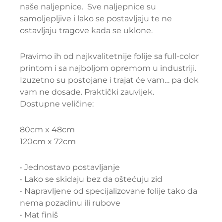
naše naljepnice.
Sve naljepnice su
samoljepljiv
e i lako se postavljaju te ne
ostavljaju tragove kada se uklone.
Pravimo ih od najkvalitetnije folije sa full-color
printom i sa najboljom opremom u industriji.
Izuzetno su postojane i trajat će vam… pa dok
vam ne dosade. Praktički zauvijek.
Dostupne veličine:
80cm x 48cm
120cm x 72cm
• Jednostavo postavljanje
• Lako se skidaju bez da oštećuju zid
• Napravljene od specijalizovane folije tako da
nema pozadinu ili rubove
• Mat finiš