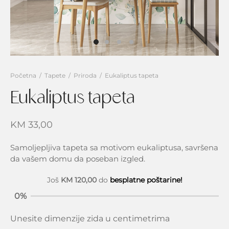
i za cijeli zid
 i vintage
zvodi
ječake
e svijeta
g
jevojčice
rice
e svijeta
traktne
Početna
/
Tapete
/
Priroda
/
Eukaliptus tapeta
Eukaliptus tapeta
ilice visine
vni boravak
KM
33,00
nja i trpezarija
Samoljepljiva tapeta sa motivom eukaliptusa, savršena
da vašem domu da poseban izgled.
vaća soba
Još
KM
120,00
do
besplatne poštarine!
0%
Unesite dimenzije zida u centimetrima