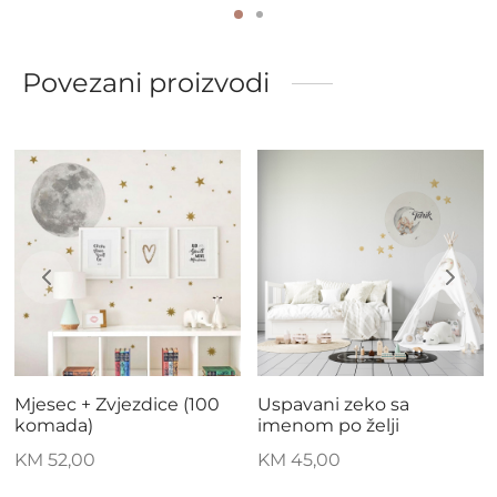
Povezani proizvodi
Mjesec + Zvjezdice (100
Uspavani zeko sa
komada)
imenom po želji
KM
52,00
KM
45,00