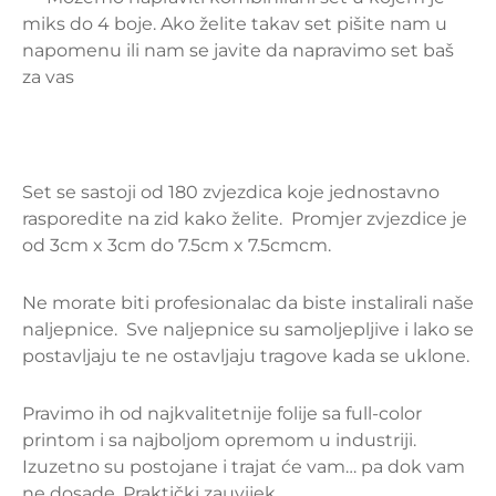
miks do 4 boje. Ako želite takav set pišite nam u
napomenu ili nam se javite da napravimo set baš
za vas
Set se sastoji od 180 zvjezdica koje jednostavno
rasporedite na zid kako želite. Promjer zvjezdice je
od 3cm x 3cm do 7.5cm x 7.5cmcm.
Ne morate biti profesionalac da biste instalirali naše
naljepnice.
Sve naljepnice su samoljepljiv
e i lako se
postavljaju te ne ostavljaju tragove kada se uklone.
Pravimo ih od najkvalitetnije folije sa full-color
printom i sa najboljom opremom u industriji.
Izuzetno su postojane i trajat će vam… pa dok vam
ne dosade. Praktički zauvijek.