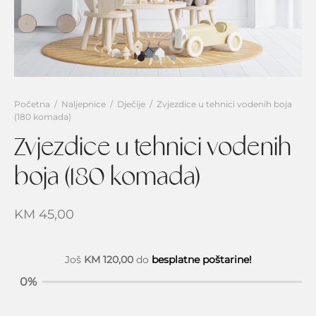
i za cijeli zid
 i vintage
zvodi
ječake
e svijeta
g
jevojčice
rice
e svijeta
traktne
Početna
/
Naljepnice
/
Dječije
/
Zvjezdice u tehnici vodenih boja
(180 komada)
ilice visine
Zvjezdice u tehnici vodenih
vni boravak
boja (180 komada)
nja i trpezarija
KM
45,00
vaća soba
Još
KM
120,00
do
besplatne poštarine!
0%