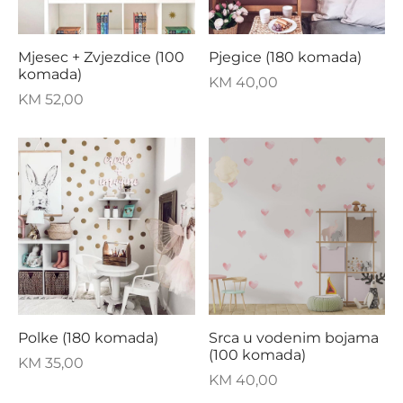
Mjesec + Zvjezdice (100
Pjegice (180 komada)
komada)
KM
40,00
KM
52,00
Polke (180 komada)
Srca u vodenim bojama
(100 komada)
KM
35,00
KM
40,00