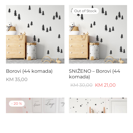
Out of Stock
Borovi (44 komada)
SNIŽENO – Borovi (44
komada)
KM
35,00
Original
Current
KM
30,00
KM
21,00
price
price
was:
is:
-
20
%
KM 30,00.
KM 21,00.