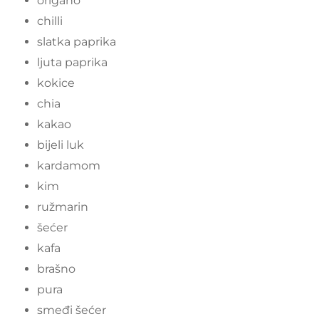
origano
chilli
slatka paprika
ljuta paprika
kokice
chia
kakao
bijeli luk
kardamom
kim
ružmarin
šećer
kafa
brašno
pura
smeđi šećer